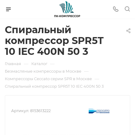
Спиральный
компрессор SPR5T
10 IEC 400N 50 3
—
—
Главная
Каталог
—
Безмасляные компрессоры в Москве
—
Компрессоры Ceccato серии SPR в Москве
Спиральный компрессор SPR5T 10 IEC 400N 50 3
Артикул:
8153613222