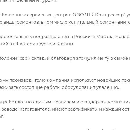
талии, Бельгии и Турции.
обственных сервисных центров ООО "ПК-Компрессор" у
е виды ремонтов, в том числе капитальный ремонт винт
остоятельных подразделений в России: в Москве, Челяб
ий в г. Екатеринбурге и Казани.
оложен свой склад, и благодаря этому, клиенту в само
ому производителю компания использует новейшие тех
еживать состояние работы оборудования удаленно.
ы работают по единым правилам и стандартам компани
 заводе-изготовителе, имеют сертификаты и каждый сотр
г.