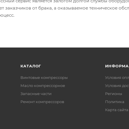
ссный сервис является залогом долгой службы оборудо
ет заказчиков от брака, а оказываемое техническое об
оцесс.
КАТАЛОГ
ИНФОРМА
Винтовые компрессоры
Условия оп
Масло компрессорное
Условия дос
Запасные части
Регионы
Ремонт компрессоров
Политика
Карта сайта